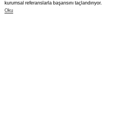
kurumsal referanslarla başarısını taçlandırıyor.
Oku
Ana Menü
Anasayfa
Ürünler
Hakkımızda
İletişim
Kategoriler
Ranzalar
Baza Başlıkları
Soyunma Dolabı