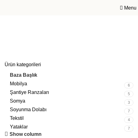
Menu
Baza Başlık
Ürün kategorileri
Baza Başlık
5
Mobilya
6
Şantiye Ranzaları
5
Somya
3
Soyunma Dolabı
7
Tekstil
4
Yataklar
7
Show column