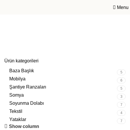
Menu
Genel
Ürün kategorileri
Baza Başlık
5
Mobilya
6
Şantiye Ranzaları
5
Somya
3
Soyunma Dolabı
7
Tekstil
4
Yataklar
7
Show column