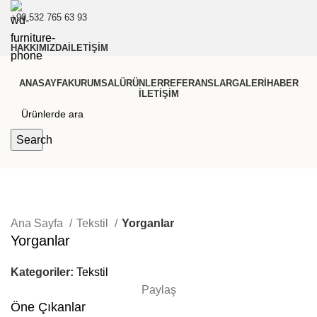
+90 532 765 63 93
HAKKIMIZDA
İLETIŞIM
ANASAYFA
KURUMSAL
ÜRÜNLER
REFERANSLAR
GALERI
HABER
İLETIŞIM
Search
Ana Sayfa
Tekstil
Yorganlar
Yorganlar
Kategoriler:
Tekstil
Paylaş
Öne Çıkanlar