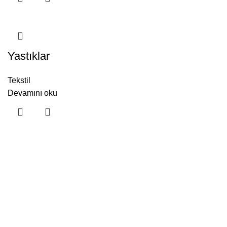
Yastıklar
Tekstil
Devamını oku
Ana Menü
Anasayfa
Ürünler
Hakkımızda